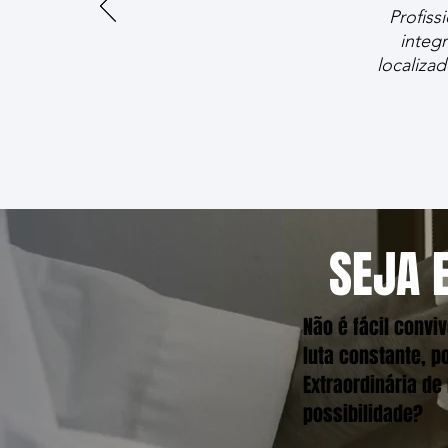
Profiss
integ
localiza
SEJA 
Não é fácil conv
luta constante, p
Extraordinária de
possibilidade?