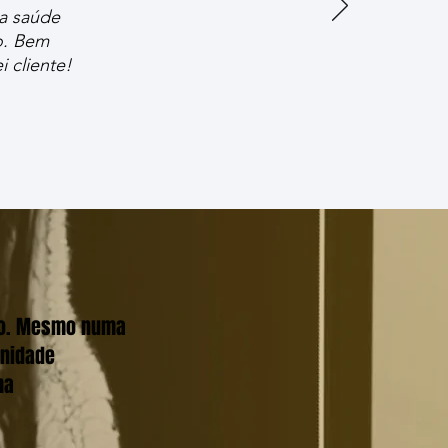
 a saúde
o. Bem
 cliente!
odo. Mesmo numa
unidade
ma