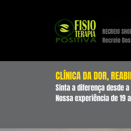
FISIOTE
RECREIO SHOP
Recreio Dos
CLÍNICA DA DOR, REABI
Sinta a diferença desde a
Nossa experiência de 19 a