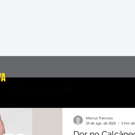
VA
er a diferença na sua saúde
Marcus Trancoso
24 de ago. de 2025
3 min de
Dor no Calcâneo