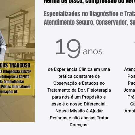
Hérnia de Disco, Compressão do Nerv
Especializados no Diagnóstico e Tra
Atendimento Seguro, Conservador, Se
19
anos
de Experiência Clínica em uma
Aten
prática constante de
Pos
Observação e Estudos no
Pac
Tratamento da Dor. Fisioterapia
Jorna
para nós é um Propósito e
Pró
esse é o nosso Diferencial.
Ca
Nossa Missão é Ajudar
Ambie
Pessoas e não apenas Tratar
Doenças.