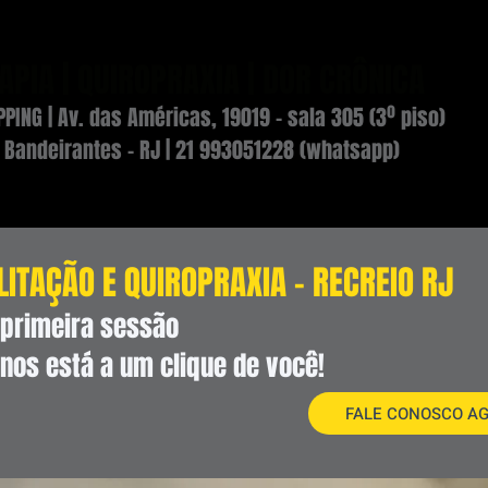
RAPIA | QUIROPRAXIA | DOR CRÔNICA
PING | Av. das Américas, 19019 - sala 305 (3º piso)
 Bandeirantes - RJ | 21 993051228 (whatsapp)
LITAÇÃO E QUIROPRAXIA - RECREIO RJ
 primeira sessão
nos está a um clique de você!
FALE CONOSCO A