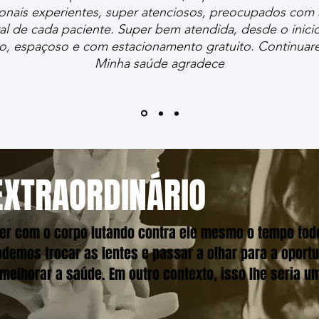
ionais experientes, super atenciosos, preocupados com
ral de cada paciente. Super bem atendida, desde o inici
do, espaçoso e com estacionamento gratuito. Continuarei
Minha saúde agradece
EXTRAORDINÁRIO
iver com o corpo lutando contra ele mesmo o tempo t
odemos trocar as lentes e passar a olhar para a oport
 melhorar a saúde. Em outro contexto, isso lhe seria u