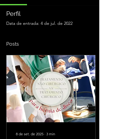
Perfil
Data de entrada: 4 de jul. de 2022
Posts
8 de set. de 2025
∙
3
min