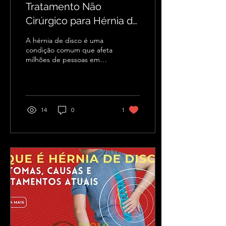
Tratamento Não
Cirúrgico para Hérnia de
Disco: Fisioterapia e
A hérnia de disco é uma
Opções Eficazes
condição comum que afeta
milhões de pessoas em
Baseadas em
todo o mundo e está entre
Evidências
as principais causas de dor
lombar e...
14
0
1