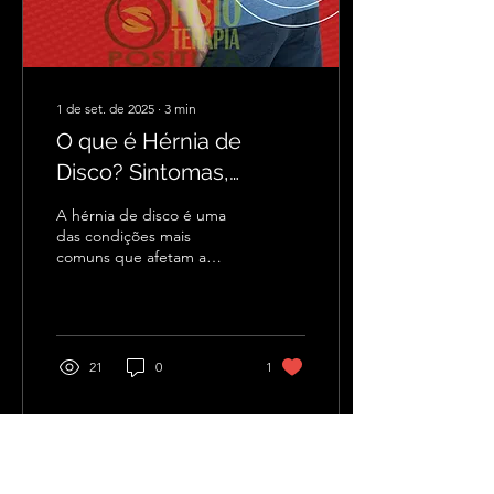
1 de set. de 2025
∙
3
min
O que é Hérnia de
Disco? Sintomas,
Causas e Tratamentos
A hérnia de disco é uma
Atuais
das condições mais
comuns que afetam a
coluna vertebral, sendo
responsável por boa parte
das queixas de dor...
21
0
1