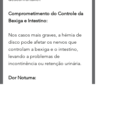
Comprometimento do Controle da 
Bexiga e Intestino:
Nos casos mais graves, a hérnia de 
disco pode afetar os nervos que 
controlam a bexiga e o intestino, 
levando a problemas de 
incontinência ou retenção urinária.
Dor Noturna:
Algumas pessoas experimentam um 
aumento da dor durante a noite, 
interferindo no sono. Encontrar uma 
posição confortável para dormir 
pode ser desafiador. O sono é uma 
etapa fundamental da recuperação 